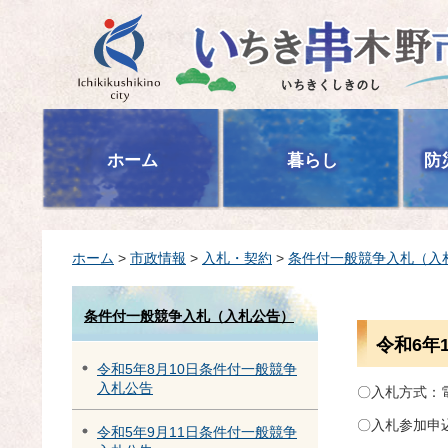
いちき串木野市
ホーム
暮らし
防
ホーム
>
市政情報
>
入札・契約
>
条件付一般競争入札（入
条件付一般競争入札（入札公告）
令和6年
令和5年8月10日条件付一般競争
入札公告
〇入札方式：
〇入札参加申込
令和5年9月11日条件付一般競争