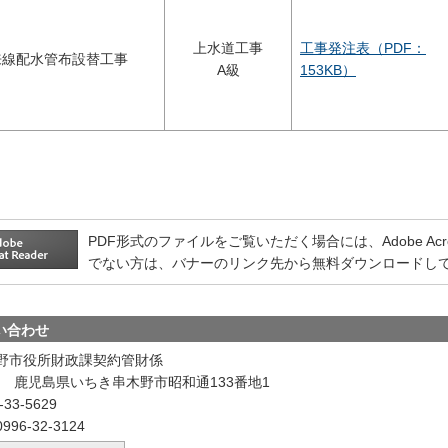
上水道工事
工事発注表（PDF：
来線配水管布設替工事
A級
153KB）
PDF形式のファイルをご覧いただく場合には、Adobe Acrobat
でない方は、バナーのリンク先から無料ダウンロードし
い合わせ
野市役所財政課契約管財係
601 鹿児島県いちき串木野市昭和通133番地1
33-5629
96-32-3124