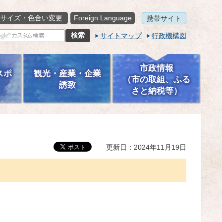
サイズ・色合い変更
Foreign Language
携帯サイト
サイトマップ
行政機構図
市政情報
スポ
観光・産業・企業
（市の取組、ふる
誘致
さと納税等）
更新日：2024年11月19日