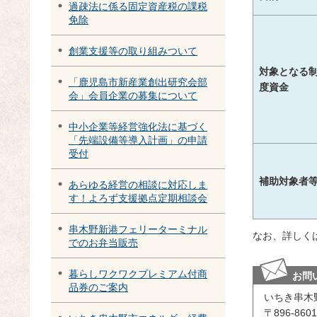
過疎法に係る固定資産税の課税
免除
創業支援等の取り組みついて
対象となる
「鹿児島市新産業創出研究会部
度資金
会」会員企業の募集について
中小企業等経営強化法に基づく
「先端設備等導入計画」の申請
受付
補助対象者
あらゆる経営の相談に対応しま
す！よろず支援拠点定期相談会
串木野新港フェリーターミナル
なお、詳しく
でのお弁当販売
暮らしワクワクプレミアム付商
お問
品券のご案内
いちき串木
〒896-8