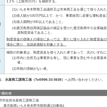
1.2％（上限30万円）を補助する。
(1)いちき串木野商工会議所又は市来商工会を通じて借り入れ
(2)借入額が100万円以上で、かつ、事業経営に必要な運転資
(3)借入期間が3年以上であること。
制
(4)鹿児島県信用保証協会の保証を受けた鹿児島県中小企業融
資制度資金であること。
制度資金の借換えの場合にあっては、新たに借り入れた制度資金の
場合に限り、当該超過額を対象とする。
補助の対象者は、制度資金を借り入れた者であって、次のいずれに
(1)市内に住所又は事業所を有し、現に事業を営む中小企業基本
等
者。
(2)市税の滞納がない者。
は、
水産商工課商工係（Tel0996-33-5638）
へお問い合わせください。
い合わせ
野市役所水産商工課商工係
601 鹿児島県いちき串木野市昭和通133番地1