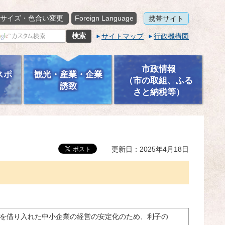
サイズ・色合い変更
Foreign Language
携帯サイト
サイトマップ
行政機構図
市政情報
スポ
観光・産業・企業
（市の取組、ふる
誘致
さと納税等）
更新日：2025年4月18日
を借り入れた中小企業の経営の安定化のため、利子の