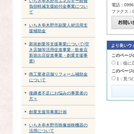
いちき串木野市エネルギー経費
電話：0996-
負担軽減支援給付金事業につい
ファクス：09
て
いちき串木野市副業人材活用支
援補助金
新規創業等支援事業について(空
より良いウ
き店舗等活用促進事業・飲食店
このページ
新規出店促進事業・創業支援事
業)
1：役に
このページ
商工業者店舗リフォーム補助金
1：見つ
について
後継者不足にお悩みの事業者の
方々
創業支援等事業計画
いちき串木野市映像放映機器の
活用について