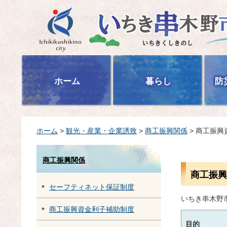
いちき串木野市
ホーム
暮らし
防
ホーム
>
観光・産業・企業誘致
>
商工振興関係
> 商工振
商工振興関係
商工振興
セーフティネット保証制度
いちき串木野
商工振興資金利子補助制度
目的