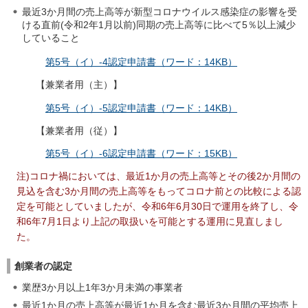
最近3か月間の売上高等が新型コロナウイルス感染症の影響を受
ける直前(令和2年1月以前)同期の売上高等に比べて5％以上減少
していること
第5号（イ）-4認定申請書（ワード：14KB）
【兼業者用（主）】
第5号（イ）-5認定申請書（ワード：14KB）
【兼業者用（従）】
第5号（イ）-6認定申請書（ワード：15KB）
注)コロナ禍においては、最近1か月の売上高等とその後2か月間の
見込を含む3か月間の売上高等をもってコロナ前との比較による認
定を可能としていましたが、令和6年6月30日で運用を終了し、令
和6年7月1日より上記の取扱いを可能とする運用に見直しまし
た。
創業者の認定
業歴3か月以上1年3か月未満の事業者
最近1か月の売上高等が最近1か月を含む最近3か月間の平均売上