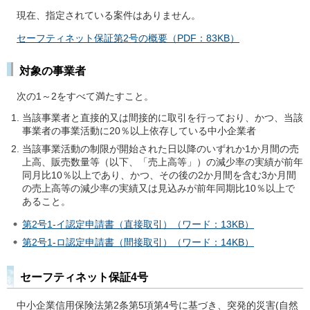
現在、指定されている案件はありません。
セーフティネット保証第2号の概要（PDF：83KB）
対象の事業者
次の1～2をすべて満たすこと。
当該事業者と直接的又は間接的に取引を行っており、かつ、当該
事業者の事業活動に20％以上依存している中小企業者
当該事業活動の制限が開始された日以降のいずれか1か月間の売
上高、販売数量等（以下、「売上高等」）の減少率の実績が前年
同月比10％以上であり、かつ、その後の2か月間を含む3か月間
の売上高等の減少率の実績又は見込みが前年同期比10％以上で
あること。
第2号1-イ認定申請書（直接取引）（ワード：13KB）
第2号1-ロ認定申請書（間接取引）（ワード：14KB）
セーフティネット保証4号
中小企業信用保険法第2条第5項第4号に基づき、突発的災害(自然