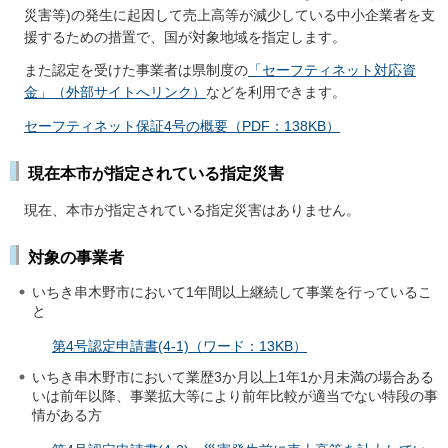
災害等)の発生に起因して売上高等が減少している中小企業者を支
援するための措置で、国が対象地域を指定します。
また認定を受けた事業者は県制度の
「セーフティネット対応資
金」（外部サイトへリンク）
などを利用できます。
セーフティネット保証4号の概要（PDF：138KB）
現在本市が指定されている指定災害
現在、本市が指定されている指定災害はありません。
対象の事業者
いちき串木野市において1年間以上継続して事業を行っているこ
と
第4号認定申請書(4-1)（ワード：13KB）
いちき串木野市において業歴3か月以上1年1か月未満の場合ある
いは前年以降、事業拡大等により前年比較が適当でない特段の事
情がある方