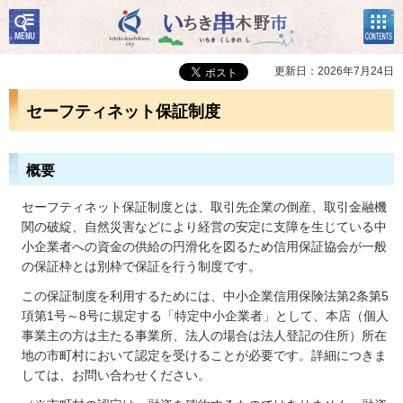
検
コン
いちき串木野市
索・
テン
共通
ツメ
メニ
ニュ
更新日：2026年7月24日
ュー
ー
セーフティネット保証制度
概要
セーフティネット保証制度とは、取引先企業の倒産、取引金融機
関の破綻、自然災害などにより経営の安定に支障を生じている中
小企業者への資金の供給の円滑化を図るため信用保証協会が一般
の保証枠とは別枠で保証を行う制度です。
この保証制度を利用するためには、中小企業信用保険法第2条第5
項第1号～8号に規定する「特定中小企業者」として、本店（個人
事業主の方は主たる事業所、法人の場合は法人登記の住所）所在
地の市町村において認定を受けることが必要です。詳細につきま
しては、お問い合わせください。