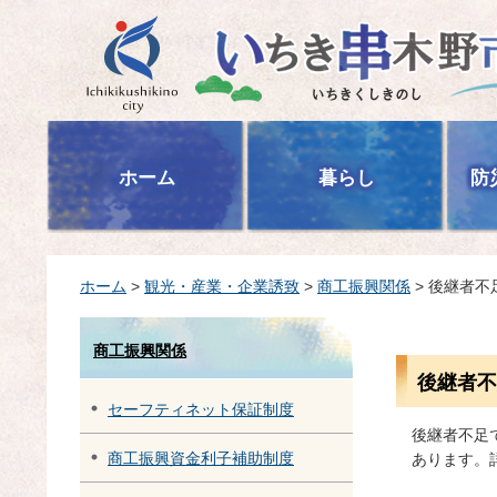
いちき串木野市
ホーム
暮らし
防
ホーム
>
観光・産業・企業誘致
>
商工振興関係
> 後継者
商工振興関係
後継者不
セーフティネット保証制度
後継者不足
商工振興資金利子補助制度
あります。