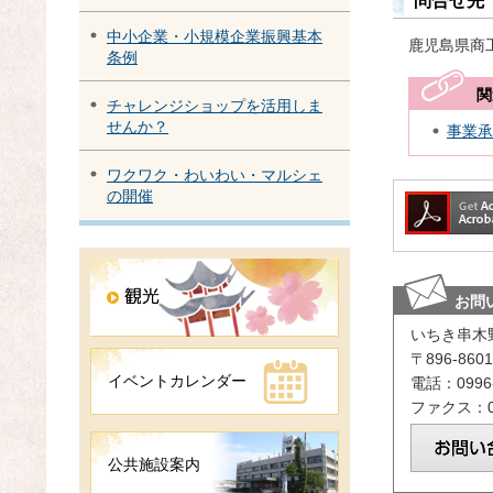
問合せ先
中小企業・小規模企業振興基本
鹿児島県商
条例
関
チャレンジショップを活用しま
せんか？
事業承
ワクワク・わいわい・マルシェ
の開催
お問
いちき串木
〒896-8
イベントカレンダー
電話：0996-
ファクス：09
公共施設案内