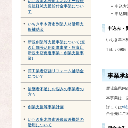
いちき串木野市エネルギー経費
負担軽減支援給付金事業につい
申込方
て
申込期
いちき串木野市副業人材活用支
申込み・
援補助金
いちき串木
新規創業等支援事業について(空
き店舗等活用促進事業・飲食店
TEL：0996-
新規出店促進事業・創業支援事
業)
商工業者店舗リフォーム補助金
事業承
について
鹿児島県内
後継者不足にお悩みの事業者の
方々
本事業は、
創業支援等事業計画
詳しくは
特
合せ先にご
いちき串木野市映像放映機器の
活用について