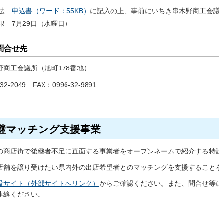
法
申
込書（ワード：55KB）
に記入の上、事前にいちき串木野商工会
限
7
月29日（水曜日）
問合せ先
野商工会議所（旭町178番地）
32-2049
F
AX：0996-32-9891
継マッチング支援事業
の商店街で後継者不足に直面する事業者をオープンネームで紹介する特
店舗を譲り受けたい県内外の出店希望者とのマッチングを支援すること
設サイト（外部サイトへリンク）
からご確認ください。また、問合せ等
連絡ください。