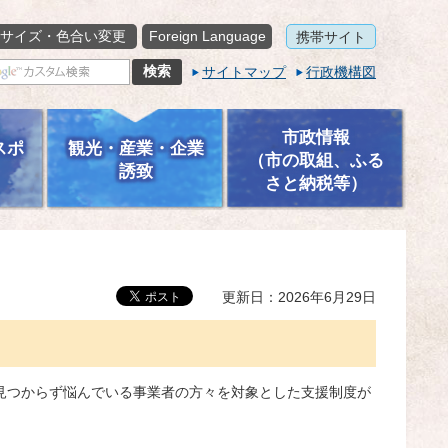
サイズ・色合い変更
Foreign Language
携帯サイト
サイトマップ
行政機構図
市政情報
スポ
観光・産業・企業
（市の取組、ふる
誘致
さと納税等）
更新日：2026年6月29日
見つからず悩んでいる事業者の方々を対象とした支援制度が