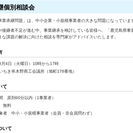
継個別相談会
事業承継問題」は、中小企業・小規模事業者の大きな問題になっていま
や後継者不足が進む中、事業継承を検討している皆様へ、「鹿児島県事
まな課題の解決に向けた相談を専門家がアドバイスいたします。
所
8
月4日（火曜日）10時から17時
い
ちき串木野商工会議所（旭町178番地）
いて
間
原
則60分以内（1事業者）
無
料
象者
中
小・小規模事業者（会員・非会員問わず）
ついて