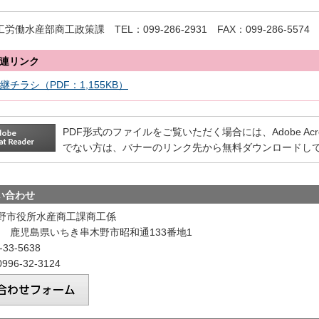
工労働水産部商工政策課
T
EL：099-286-2931
F
AX：099-286-5574
連リンク
継チラシ（PDF：1,155KB）
PDF形式のファイルをご覧いただく場合には、Adobe Acrobat
でない方は、バナーのリンク先から無料ダウンロードし
い合わせ
野市役所水産商工課商工係
601 鹿児島県いちき串木野市昭和通133番地1
33-5638
96-32-3124