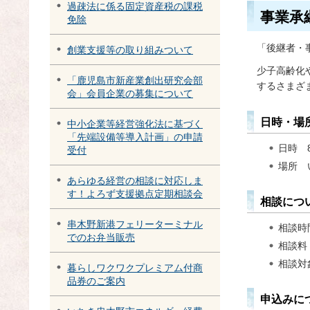
過疎法に係る固定資産税の課税
事業承
免除
「後継者・
創業支援等の取り組みついて
少子高齢化
「鹿児島市新産業創出研究会部
するさまざ
会」会員企業の募集について
日時・場
中小企業等経営強化法に基づく
「先端設備等導入計画」の申請
日時
受付
場所
あらゆる経営の相談に対応しま
す！よろず支援拠点定期相談会
相談につ
串木野新港フェリーターミナル
相談時
でのお弁当販売
相談料
相談対
暮らしワクワクプレミアム付商
品券のご案内
申込みに