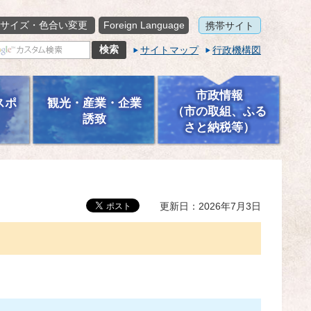
サイズ・色合い変更
Foreign Language
携帯サイト
サイトマップ
行政機構図
市政情報
スポ
観光・産業・企業
（市の取組、ふる
誘致
さと納税等）
更新日：2026年7月3日