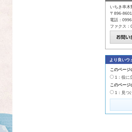
いちき串木
〒896-8
電話：0996-
ファクス：09
より良いウ
このページ
1：役に
このページ
1：見つ