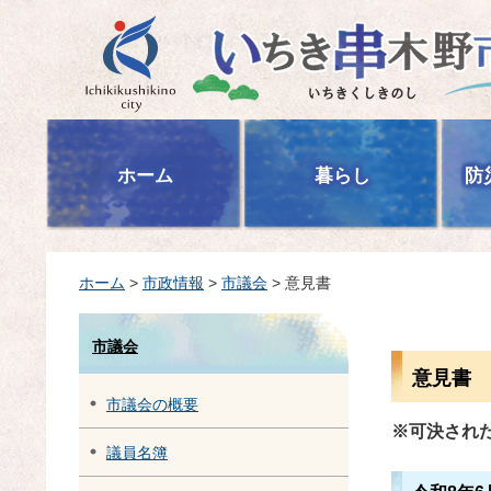
いちき串木野市
ホーム
暮らし
防
ホーム
>
市政情報
>
市議会
> 意見書
市議会
意見書
市議会の概要
※可決され
議員名簿