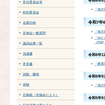
令和8年
常任委員会等
「地方
特別委員会
令和7年
会期日程
「地方
定例会一般質問
「ゆた
（PDF
議決結果一覧
決議書
令和6年1
「教育
意見書
請願・陳情
令和6年
傍聴
「地方
広報紙（市議会だより）
令和5年