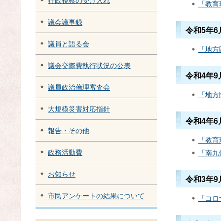
行政視察の受け入れ
「教育
議会議事録
令和5年
議員と語る会
「地方
議会交際費執行状況の公表
令和4年
議員政治倫理審査会
「地方
大規模災害対応指針
令和4年
報告・その他
「教育
政務活動費
「南九
お知らせ
令和3年
市民アンケートの結果について
「コロ