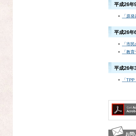
平成26年
「原発
平成26年
「市民
「教育
平成26年
「TP
お問