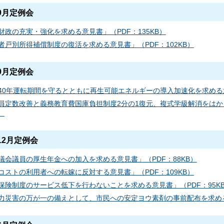
9月定例会
財政の充実・強化を求める意見書」（PDF：135KB）
者戸別所得補償制度の復活を求める意見書」（PDF：102KB）
9月定例会
40年運転期間を守るとともに再生可能エネルギーの導入加速化を求める意見
員定数改善と義務教育費国庫負担制度2分の1復元、複式学級解消をはかる
）
12月定例会
議会議員の厚生年金への加入を求める意見書」（PDF：88KB）
コストの利用者への転嫁に反対する意見書」（PDF：109KB）
保険制度のサービス低下を行わないことを求める意見書」（PDF：95K
力災害の万が一の備えとして、市民への安定ヨウ素剤の事前配布を求める意