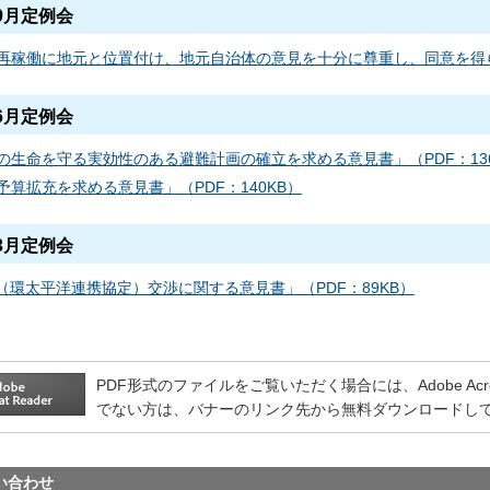
9月定例会
再稼働に地元と位置付け、地元自治体の意見を十分に尊重し、同意を得られ
6月定例会
の生命を守る実効性のある避難計画の確立を求める意見書」（PDF：136
予算拡充を求める意見書」（PDF：140KB）
3月定例会
P（環太平洋連携協定）交渉に関する意見書」（PDF：89KB）
PDF形式のファイルをご覧いただく場合には、Adobe Acrobat
でない方は、バナーのリンク先から無料ダウンロードし
い合わせ