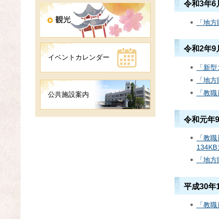
令和3年
「地方
令和2年
イベントカレンダー
「新型
「地方
「教職
公共施設案内
令和元年
「教職
134K
「地方
平成30年
「教職