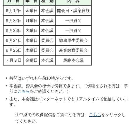
月
日
曜
日
種
別
内
容
６月12日
金曜日
本会議
開会日・議案質疑
６月22日
月曜日
本会議
一般質問
６月23日
火曜日
本会議
一般質問
６月24日
水曜日
委員会
総務厚生委員会
６月25日
木曜日
委員会
産業教育委員会
７月３日
金曜日
本会議
最終本会議
時間はいずれも午前10時からです。
本会議、委員会の様子は傍聴できます。（傍聴をされる方は、事
前に
こちら
をご確認ください。）
また、本会議はインターネットでもリアルタイムで配信していま
す。
生中継での映像配信をご覧になる方は、
こちら
をクリックし
てください。