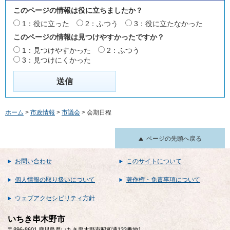
このページの情報は役に立ちましたか？
1：役に立った
2：ふつう
3：役に立たなかった
このページの情報は見つけやすかったですか？
1：見つけやすかった
2：ふつう
3：見つけにくかった
ホーム
>
市政情報
>
市議会
> 会期日程
ページの先頭へ戻る
お問い合わせ
このサイトについて
個人情報の取り扱いについて
著作権・免責事項について
ウェブアクセシビリティ方針
いちき串木野市
〒896-8601 鹿児島県いちき串木野市昭和通133番地1