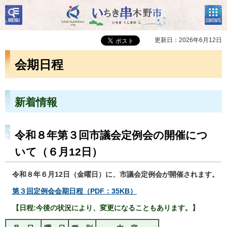
検
コン
いちき串木野市
索・
テン
共通
ツメ
メニ
ニュ
更新日：2026年6月12日
ュー
ー
会期日程
新着情報
令和８年第３回市議会定例会の開催につ
いて（６月12日）
令和８年６月12日（金曜日）に、市議会定例会が開催されます。
第３回定例会会期日程（PDF：35KB）
【日程:今後の状況により、変更になることもあります。】