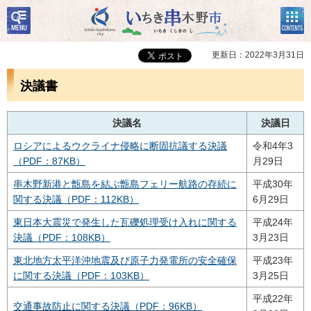
検
コン
いちき串木野市
索・
テン
共通
ツメ
メニ
ニュ
更新日：2022年3月31日
ュー
ー
決議書
決議名
決議日
ロシアによるウクライナ侵略に断固抗議する決議
令和4年3
（PDF：87KB）
月29日
串木野新港と甑島を結ぶ甑島フェリー航路の存続に
平成30年
関する決議（PDF：112KB）
6月29日
東日本大震災で発生した瓦礫処理受け入れに関する
平成24年
決議（PDF：108KB）
3月23日
東北地方太平洋沖地震及び原子力発電所の安全確保
平成23年
に関する決議（PDF：103KB）
3月25日
平成22年
交通事故防止に関する決議（PDF：96KB）