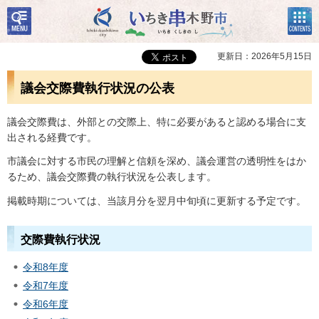
検
コン
いちき串木野市
索・
テン
共通
ツメ
メニ
ニュ
更新日：2026年5月15日
ュー
ー
議会交際費執行状況の公表
議会交際費は、外部との交際上、特に必要があると認める場合に支
出される経費です。
市議会に対する市民の理解と信頼を深め、議会運営の透明性をはか
るため、議会交際費の執行状況を公表します。
掲載時期については、当該月分を翌月中旬頃に更新する予定です。
交際費執行状況
令和8年度
令和7年度
令和6年度