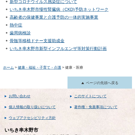
新型コロナウイルス感染症について
いちき串木野市慢性腎臓病（CKD)予防ネットワーク
高齢者の保健事業と介護予防の一体的実施事業
熱中症
歯周病検診
骨髄等移植ドナー支援助成金
いちき串木野市新型インフルエンザ等対策行動計画
ホーム
>
健康・福祉・子育て・介護
> 健康・医療
ページの先頭へ戻る
お問い合わせ
このサイトについて
個人情報の取り扱いについて
著作権・免責事項について
ウェブアクセシビリティ方針
いちき串木野市