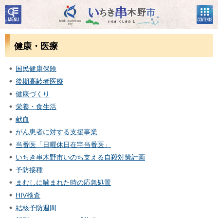
検
コン
いちき串木野市
索・
テン
共通
ツメ
メニ
ニュ
健康・医療
ュー
ー
国民健康保険
後期高齢者医療
健康づくり
栄養・食生活
献血
がん患者に対する支援事業
当番医「日曜休日在宅当番医」
いちき串木野市いのち支える自殺対策計画
予防接種
まむしに噛まれた時の応急処置
HIV検査
結核予防週間