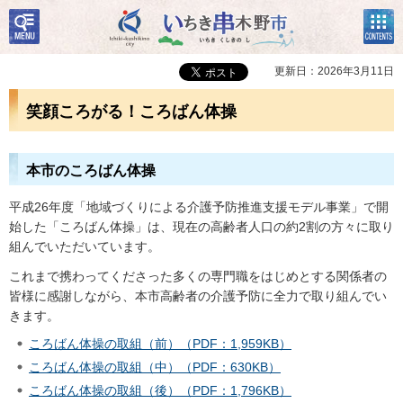
検
コン
いちき串木野市
索・
テン
共通
ツメ
メニ
ニュ
更新日：2026年3月11日
ュー
ー
笑顔ころがる！ころばん体操
本市のころばん体操
平成26年度「地域づくりによる介護予防推進支援モデル事業」で開
始した「ころばん体操」は、現在の高齢者人口の約2割の方々に取り
組んでいただいています。
これまで携わってくださった多くの専門職をはじめとする関係者の
皆様に感謝しながら、本市高齢者の介護予防に全力で取り組んでい
きます。
ころばん体操の取組（前）（PDF：1,959KB）
ころばん体操の取組（中）（PDF：630KB）
ころばん体操の取組（後）（PDF：1,796KB）