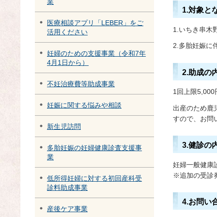
業
1.対象と
医療相談アプリ「LEBER」をご
1.いちき串
活用ください
2.多胎妊娠
妊婦のための支援事業（令和7年
4月1日から）
2.助成の
不妊治療費等助成事業
1回上限5,00
妊娠に関する悩みや相談
出産のため鹿
すので、お問
新生児訪問
3.健診の
多胎妊娠の妊婦健康診査支援事
業
妊婦一般健康
※追加の受診
低所得妊婦に対する初回産科受
診料助成事業
4.お問い
産後ケア事業