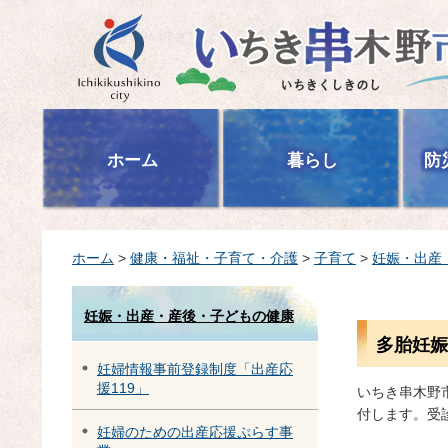
いちき串木野市
ホーム
暮らし
防
ホーム
>
健康・福祉・子育て・介護
>
子育て
>
妊娠・出産
妊娠・出産・産後・子どもの健康
多胎妊娠
妊婦情報事前登録制度「出産応
援119」
いちき串木野
付します。受
妊婦のための出産応援ぷらす事