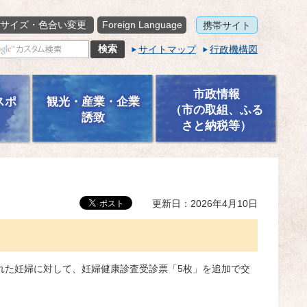
サイズ・色合い変更
Foreign Language
携帯サイト
サイトマップ
行政機構図
市政情報
スポ
観光・産業・企業
（市の取組、ふる
誘致
さと納税等）
更新日：2026年4月10日
れた妊婦に対して、妊婦健康診査受診票「5枚」を追加で交