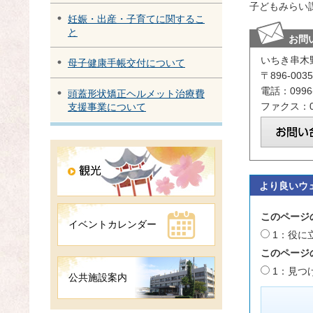
子どもみらい
妊娠・出産・子育てに関するこ
と
お問
いちき串木
母子健康手帳交付について
〒896-0
電話：0996-
頭蓋形状矯正ヘルメット治療費
ファクス：09
支援事業について
より良いウ
このページ
イベントカレンダー
1：役に
このページ
1：見つ
公共施設案内