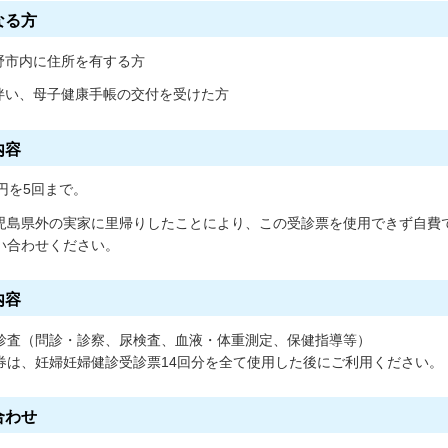
なる方
木野市内に住所を有する方
に伴い、母子健康手帳の交付を受けた方
内容
0円を5回まで。
児島県外の実家に里帰りしたことにより、この受診票を使用できず自費
い合わせください。
内容
診査（問診・診察、尿検査、血液・体重測定、保健指導等）
券は、妊婦妊婦健診受診票14回分を全て使用した後にご利用ください。
合わせ