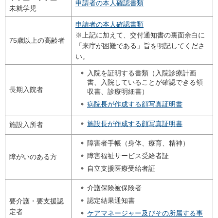
申請者の本人確認書類
未就学児
申請者の本人確認書類
※上記に加えて、交付通知書の裏面余白に
75歳以上の高齢者
「来庁が困難である」旨を明記してくださ
い。
入院を証明する書類（入院診療計画
書、入院していることが確認できる領
長期入院者
収書、診療明細書）
病院長が作成する顔写真証明書
施設長が作成する顔写真証明書
施設入所者
障害者手帳（身体、療育、精神）
障害福祉サービス受給者証
障がいのある方
自立支援医療受給者証
介護保険被保険者
認定結果通知書
要介護・要支援認
定者
ケアマネージャー及びその所属する事