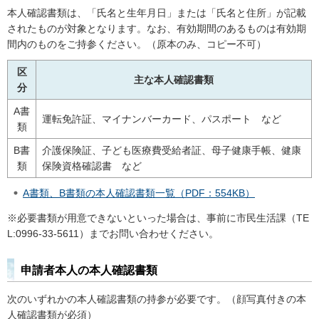
本人確認書類は、「氏名と生年月日」または「氏名と住所」が記載
されたものが対象となります。なお、有効期間のあるものは有効期
間内のものをご持参ください。（原本のみ、コピー不可）
区
主な本人確認書類
分
A書
運転免許証、マイナンバーカード、パスポート
など
類
B書
介護保険証、子ども医療費受給者証、母子健康手帳、健康
類
保険資格確認書
など
A書類、B書類の本人確認書類一覧（PDF：554KB）
※必要書類が用意できないといった場合は、事前に市民生活課（TE
L:0996-33-5611）までお問い合わせください。
申請者本人の本人確認書類
次のいずれかの本人確認書類の持参が必要です。（顔写真付きの本
人確認書類が必須）