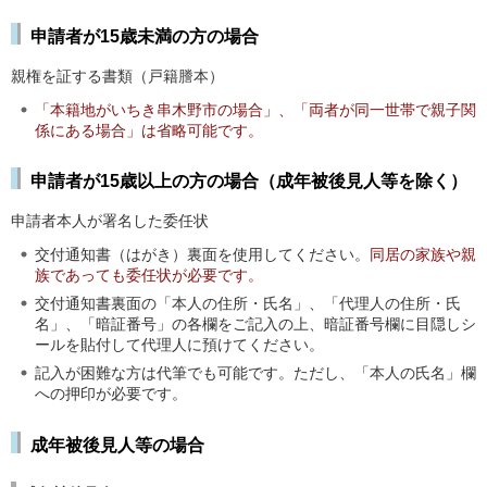
申請者が15歳未満の方の場合
親権を証する書類（戸籍謄本）
「本籍地がいちき串木野市の場合」、「両者が同一世帯で親子関
係にある場合」は省略可能です。
申請者が15歳以上の方の場合（成年被後見人等を除く）
申請者本人が署名した委任状
交付通知書（はがき）裏面を使用してください。
同居の家族や親
族であっても委任状が必要です。
交付通知書裏面の「本人の住所・氏名」、「代理人の住所・氏
名」、「暗証番号」の各欄をご記入の上、暗証番号欄に目隠しシ
ールを貼付して代理人に預けてください。
記入が困難な方は代筆でも可能です。ただし、「本人の氏名」欄
への押印が必要です。
成年被後見人等の場合