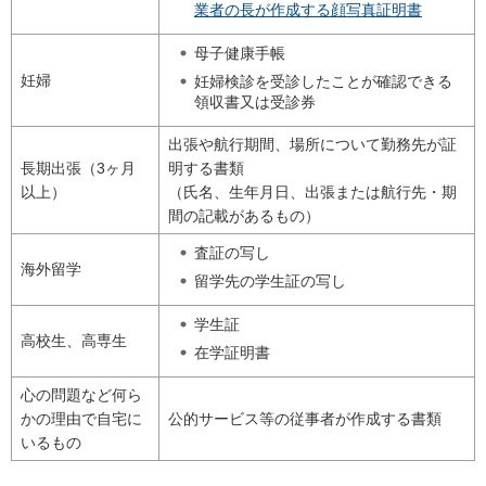
業者の長が作成する顔写真証明書
母子健康手帳
妊婦
妊婦検診を受診したことが確認できる
領収書又は受診券
出張や航行期間、場所について勤務先が証
長期出張（3ヶ月
明する書類
以上）
（氏名、生年月日、出張または航行先・期
間の記載があるもの）
査証の写し
海外留学
留学先の学生証の写し
学生証
高校生、高専生
在学証明書
心の問題など何ら
かの理由で自宅に
公的サービス等の従事者が作成する書類
いるもの