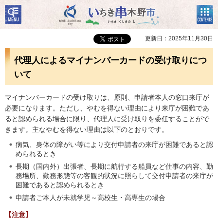
検
コン
いちき串木野市
索・
テン
共通
ツメ
メニ
ニュ
更新日：2025年11月30日
ュー
ー
代理人によるマイナンバーカードの受け取りにつ
いて
マイナンバーカードの受け取りは、原則、申請者本人の窓口来庁が
必要になります。ただし、やむを得ない理由により来庁が困難であ
ると認められる場合に限り、代理人に受け取りを委任することがで
きます。主なやむを得ない理由は以下のとおりです。
病気、身体の障がい等により交付申請者の来庁が困難であると認
められるとき
長期（国内外）出張者、長期に航行する船員など仕事の内容、勤
務場所、勤務形態等の客観的状況に照らして交付申請者の来庁が
困難であると認められるとき
申請者ご本人が未就学児～高校生・高専生の場合
【注意】