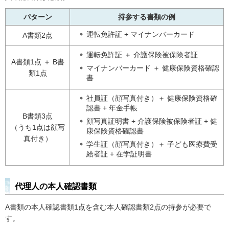
パターン
持参する書類の例
運転免許証 + マイナンバーカード
A書類2点
運転免許証 ＋ 介護保険被保険者証
A書類1点 ＋ B書
マイナンバーカード ＋ 健康保険資格確認
類1点
書
社員証（顔写真付き）＋ 健康保険資格確
認書 + 年金手帳
B書類3点
顔写真証明書 + 介護保険被保険者証 + 健
（うち1点は顔写
康保険資格確認書
真付き）
学生証（顔写真付き）＋ 子ども医療費受
給者証 + 在学証明書
代理人の本人確認書類
A書類の本人確認書類1点を含む本人確認書類2点の持参が必要で
す。