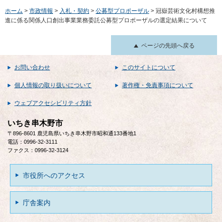
ホーム
>
市政情報
>
入札・契約
>
公募型プロポーザル
> 冠嶽芸術文化村構想推
進に係る関係人口創出事業業務委託公募型プロポーザルの選定結果について
ページの先頭へ戻る
お問い合わせ
このサイトについて
個人情報の取り扱いについて
著作権・免責事項について
ウェブアクセシビリティ方針
いちき串木野市
〒896-8601 鹿児島県いちき串木野市昭和通133番地1
電話：0996-32-3111
ファクス：0996-32-3124
市役所へのアクセス
庁舎案内