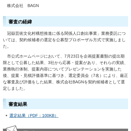
株式会社
B
AGN
審査の経緯
冠
嶽芸術文化村構想推進に係る関係人口創出事業」業務委託につ
いては、契約候補者の選定を公募型プロポーザル方式で実施しまし
た。
市
公式ホームページにおいて、7月23日を企画提案書類の提出期
限として公募した結果、3社から応募・提案があり、それらの実績、
業務執行体制、提案内容についてプレゼンテーションを実施した
後、提案・見積評価基準に基づき、選定委員会（7名）により、厳正
な審査及び評価をした結果、株式会社BAGNを契約候補者として選
定しました。
審査結果
選定結果（PDF：100KB）