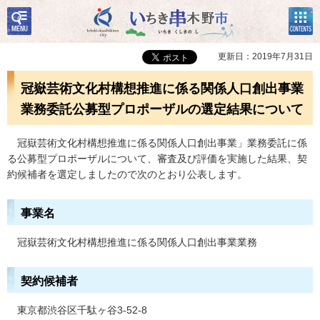
検
コン
いちき串木野市
索・
テン
共通
ツメ
メニ
ニュ
更新日：2019年7月31日
ュー
ー
冠嶽芸術文化村構想推進に係る関係人口創出事業
業務委託公募型プロポーザルの選定結果について
冠
嶽芸術文化村構想推進に係る関係人口創出事業」業務委託に係
る公募型プロポーザルについて、審査及び評価を実施した結果、契
約候補者を選定しましたので次のとおり公表します。
事業名
冠嶽芸術文化村構想推進に係る関係人口創出事業業務
契約候補者
東京都渋谷区千駄ヶ谷3-52-8