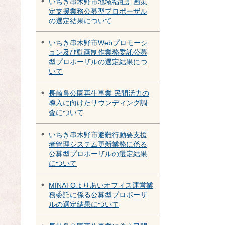
いちき串木野市地域福祉計画策
定支援業務公募型プロポーザル
の選定結果について
いちき串木野市Webプロモーシ
ョン及び動画制作業務委託公募
型プロポーザルの選定結果につ
いて
長崎鼻公園再生事業 民間活力の
導入に向けたサウンディング調
査について
いちき串木野市避難行動要支援
者管理システム更新業務に係る
公募型プロポーザルの選定結果
について
MINATOよりあいオフィス運営業
務委託に係る公募型プロポーザ
ルの選定結果について