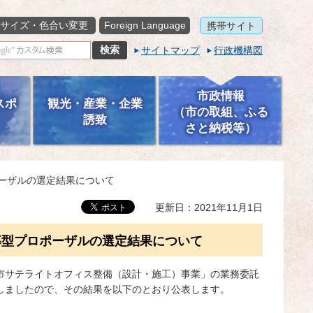
サイズ・色合い変更
Foreign Language
携帯サイト
サイトマップ
行政機構図
市政情報
スポ
観光・産業・企業
（市の取組、ふる
誘致
さと納税等）
ーザルの選定結果について
更新日：2021年11月1日
募型プロポーザルの選定結果について
市サテライトオフィス整備（設計・施工）事業」の業務委託
しましたので、その結果を以下のとおり公表します。