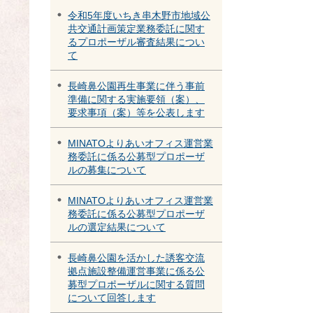
令和5年度いちき串木野市地域公
共交通計画策定業務委託に関す
るプロポーザル審査結果につい
て
長崎鼻公園再生事業に伴う事前
準備に関する実施要領（案）、
要求事項（案）等を公表します
MINATOよりあいオフィス運営業
務委託に係る公募型プロポーザ
ルの募集について
MINATOよりあいオフィス運営業
務委託に係る公募型プロポーザ
ルの選定結果について
長崎鼻公園を活かした誘客交流
拠点施設整備運営事業に係る公
募型プロポーザルに関する質問
について回答します