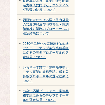
長崎鼻公園再生事業に伴う民間
活力導入に向けたサウンディン
グ調査の結果について
西薩海域における洋上風力発電
の普及啓発及び地域共生・協調
施策検討業務のプロポーザルの
選定結果について
2050年二酸化炭素排出ゼロに向
けたロードマップ策定業務委託
に係る公募型プロポーザルの選
定結果について
いちき串木野市「夢中熱中塾」
モデル事業の業務委託に係る公
募型プロポーザルの選定結果に
ついて
出会い応援プロジェクト実施業
務委託に係る公募型プロポーザ
ルの選定結果について