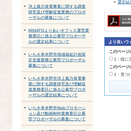
選定結果
洋上風力発電事業に関する調査
研究及び理解促進業務のプロポ
ーザルの募集について
MINATOよりあいオフィス運営業
務委託に係る公募型プロポーザ
ルの選定結果について
より良いウ
このページ
いちき串木野市地域福祉計画策
1：役に
定支援業務公募型プロポーザル
募集について
このページ
1：見つ
いちき串木野市洋上風力発電事
業に関する調査研究及び理解促
進業務委託に係る公募型プロポ
ーザルの選定結果について
いちき串木野市Webプロモーシ
ョン及び動画制作業務委託公募
型プロポーザルの募集について