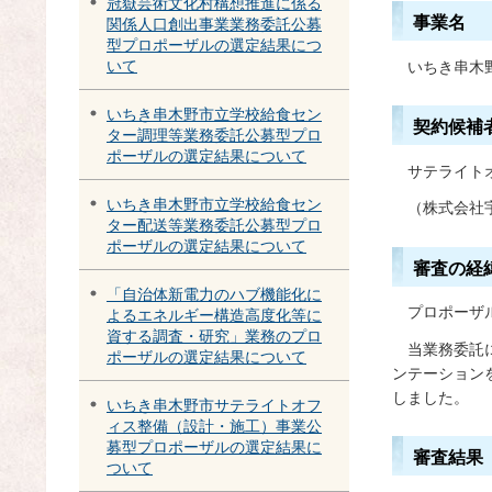
冠嶽芸術文化村構想推進に係る
事業名
関係人口創出事業業務委託公募
型プロポーザルの選定結果につ
いて
いちき串木
いちき串木野市立学校給食セン
契約候補
ター調理等業務委託公募型プロ
ポーザルの選定結果について
サテライト
いちき串木野市立学校給食セン
（株式会社
ター配送等業務委託公募型プロ
ポーザルの選定結果について
審査の経
「自治体新電力のハブ機能化に
プ
ロポーザ
よるエネルギー構造高度化等に
資する調査・研究」業務のプロ
当
業務委託
ポーザルの選定結果について
ンテーション
しました。
いちき串木野市サテライトオフ
ィス整備（設計・施工）事業公
募型プロポーザルの選定結果に
審査結果
ついて