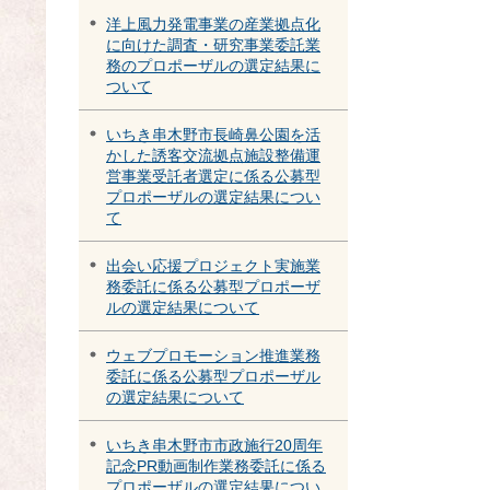
洋上風力発電事業の産業拠点化
に向けた調査・研究事業委託業
務のプロポーザルの選定結果に
ついて
いちき串木野市長崎鼻公園を活
かした誘客交流拠点施設整備運
営事業受託者選定に係る公募型
プロポーザルの選定結果につい
て
出会い応援プロジェクト実施業
務委託に係る公募型プロポーザ
ルの選定結果について
ウェブプロモーション推進業務
委託に係る公募型プロポーザル
の選定結果について
いちき串木野市市政施行20周年
記念PR動画制作業務委託に係る
プロポーザルの選定結果につい