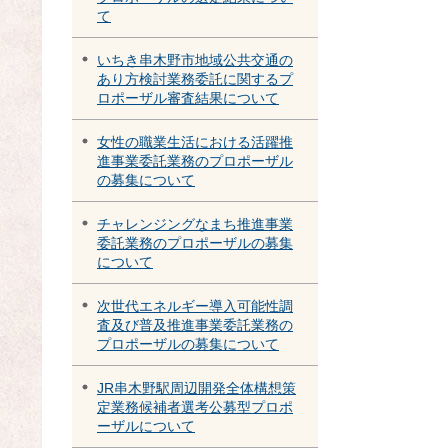
て
いちき串木野市地域公共交通の
あり方検討業務委託に関するプ
ロポーザル審査結果について
女性の職業生活における活躍推
進事業委託業務のプロポーザル
の募集について
チャレンジングなまち推進事業
委託業務のプロポーザルの募集
について
次世代エネルギー導入可能性調
査及び普及推進事業委託業務の
プロポーザルの募集について
JR串木野駅周辺開発全体構想策
定業務候補者選考公募型プロポ
ーザルについて