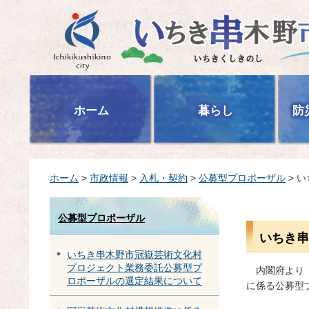
いちき串木野市
ホーム
暮らし
防
ホーム
>
市政情報
>
入札・契約
>
公募型プロポーザル
> 
公募型プロポーザル
いちき串
いちき串木野市冠嶽芸術文化村
プロジェクト業務委託公募型プ
内
閣府より
ロポーザルの選定結果について
に係る公募型