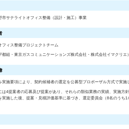
野市サテライトオフィス整備（設計・施工）事業
者
オフィス整備プロジェクトチーム
宇都組・東京ガスコミュニケーションズ株式会社・株式会社イマクリエ
緯
ル実施要項により、契約候補者の選定を公募型プロポーザル方式で実施
には4提案者の応募及び提案があり、それらの類似業務の実績、実施方
を実施した後、提案・見積評価基準に基づき、選定委員会（8名のうち1