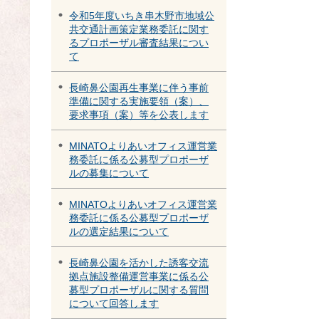
令和5年度いちき串木野市地域公
共交通計画策定業務委託に関す
るプロポーザル審査結果につい
て
長崎鼻公園再生事業に伴う事前
準備に関する実施要領（案）、
要求事項（案）等を公表します
MINATOよりあいオフィス運営業
務委託に係る公募型プロポーザ
ルの募集について
MINATOよりあいオフィス運営業
務委託に係る公募型プロポーザ
ルの選定結果について
長崎鼻公園を活かした誘客交流
拠点施設整備運営事業に係る公
募型プロポーザルに関する質問
について回答します