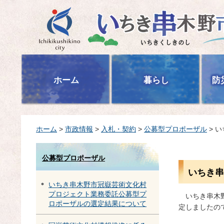
いちき串木野市
ホーム
暮らし
防
ホーム
>
市政情報
>
入札・契約
>
公募型プロポーザル
> 
公募型プロポーザル
いちき串
いちき串木野市冠嶽芸術文化村
プロジェクト業務委託公募型プ
いちき串木野
ロポーザルの選定結果について
定しましたの