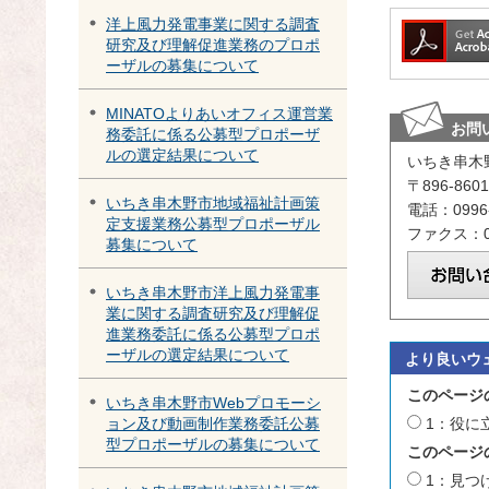
洋上風力発電事業に関する調査
研究及び理解促進業務のプロポ
ーザルの募集について
MINATOよりあいオフィス運営業
お問
務委託に係る公募型プロポーザ
ルの選定結果について
いちき串木
〒896-8
いちき串木野市地域福祉計画策
電話：0996-
定支援業務公募型プロポーザル
ファクス：09
募集について
いちき串木野市洋上風力発電事
業に関する調査研究及び理解促
進業務委託に係る公募型プロポ
ーザルの選定結果について
より良いウ
このページ
いちき串木野市Webプロモーシ
1：役に
ョン及び動画制作業務委託公募
型プロポーザルの募集について
このページ
1：見つ