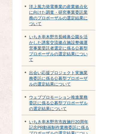
洋上風力発電事業の産業拠点化
に向けた調査・研究事業委託業
務のプロポーザルの選定結果に
ついて
いちき串木野市長崎鼻公園を活
かした誘客交流拠点施設整備運
営事業受託者選定に係る公募型
プロポーザルの選定結果につい
て
出会い応援プロジェクト実施業
務委託に係る公募型プロポーザ
ルの選定結果について
ウェブプロモーション推進業務
委託に係る公募型プロポーザル
の選定結果について
いちき串木野市市政施行20周年
記念PR動画制作業務委託に係る
プロポーザルの選定結果につい