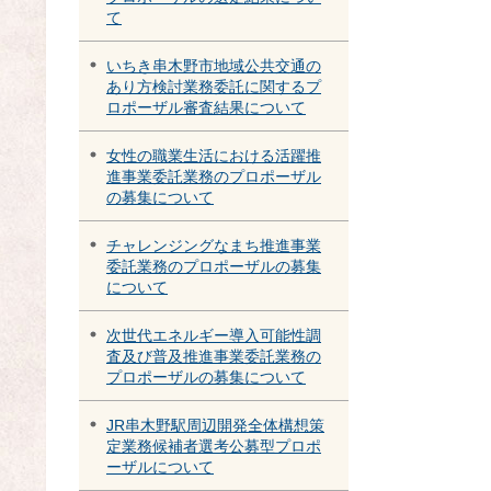
て
いちき串木野市地域公共交通の
あり方検討業務委託に関するプ
ロポーザル審査結果について
女性の職業生活における活躍推
進事業委託業務のプロポーザル
の募集について
チャレンジングなまち推進事業
委託業務のプロポーザルの募集
について
次世代エネルギー導入可能性調
査及び普及推進事業委託業務の
プロポーザルの募集について
JR串木野駅周辺開発全体構想策
定業務候補者選考公募型プロポ
ーザルについて