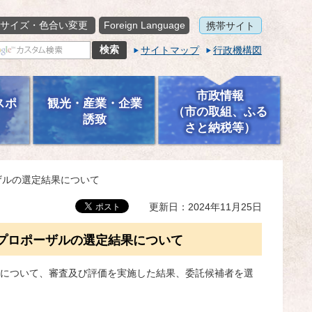
サイズ・色合い変更
Foreign Language
携帯サイト
サイトマップ
行政機構図
市政情報
スポ
観光・産業・企業
（市の取組、ふる
誘致
さと納税等）
ザルの選定結果について
更新日：2024年11月25日
るプロポーザルの選定結果について
ルについて、審査及び評価を実施した結果、委託候補者を選