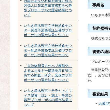
冠嶽芸術文化村構想推進に係る
事業名
関係人口創出事業業務委託公募
型プロポーザルの選定結果につ
いて
いちき串木
いちき串木野市立学校給食セン
契約候補
ター調理等業務委託公募型プロ
ポーザルの選定結果について
株式会社ツ
いちき串木野市立学校給食セン
ター配送等業務委託公募型プロ
審査の経
ポーザルの選定結果について
プ
ロポーザ
「自治体新電力のハブ機能化に
当業務委託
よるエネルギー構造高度化等に
案）、及び経
資する調査・研究」業務のプロ
ポーザルの選定結果について
た。
いちき串木野市サテライトオフ
審査結果
ィス整備（設計・施工）事業公
募型プロポーザルの選定結果に
公募型
ついて