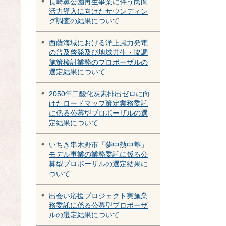
長崎鼻公園再生事業に伴う民間
活力導入に向けたサウンディン
グ調査の結果について
西薩海域における洋上風力発電
の普及啓発及び地域共生・協調
施策検討業務のプロポーザルの
選定結果について
2050年二酸化炭素排出ゼロに向
けたロードマップ策定業務委託
に係る公募型プロポーザルの選
定結果について
いちき串木野市「夢中熱中塾」
モデル事業の業務委託に係る公
募型プロポーザルの選定結果に
ついて
出会い応援プロジェクト実施業
務委託に係る公募型プロポーザ
ルの選定結果について