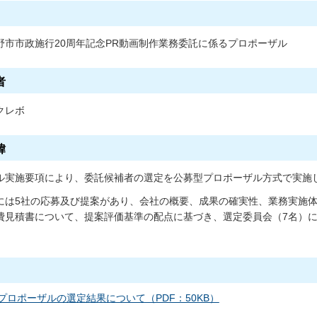
野市市政施行20周年記念PR動画制作業務委託に係るプロポーザル
者
クレボ
緯
ル実施要項により、委託候補者の選定を公募型プロポーザル方式で実施
には5社の応募及び提案があり、会社の概要、成果の確実性、業務実施
費見積書について、提案評価基準の配点に基づき、選定委員会（7名）
プロポーザルの選定結果について（PDF：50KB）