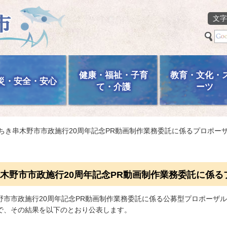
文字
健康・福祉・子育
教育・文化・
災・安全・安心
て・介護
ーツ
いちき串木野市市政施行20周年記念PR動画制作業務委託に係るプロポー
木野市市政施行20周年記念PR動画制作業務委託に係
市市政施行20周年記念PR動画制作業務委託に係る公募型プロポーザ
で、その結果を以下のとおり公表します。