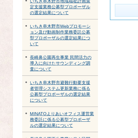
いちき串木野市地域福祉計画策
定支援業務公募型プロポーザル
の選定結果について
いちき串木野市Webプロモーシ
ョン及び動画制作業務委託公募
型プロポーザルの選定結果につ
いて
長崎鼻公園再生事業 民間活力の
導入に向けたサウンディング調
査について
いちき串木野市避難行動要支援
者管理システム更新業務に係る
公募型プロポーザルの選定結果
について
MINATOよりあいオフィス運営業
務委託に係る公募型プロポーザ
ルの選定結果について