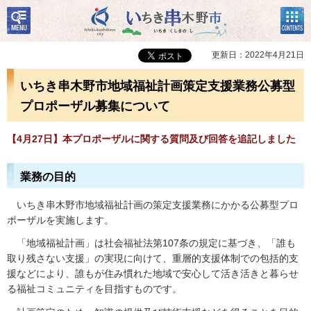
検
コン
いちき串木野市
索・
テン
共通
ツメ
メニ
ニュ
更新日：2022年4月21日
ュー
ー
いちき串木野市地域福祉計画策定支援業務公募型
プロポーザル募集について
【4月27日】本プロポーザルに関する質問及び回答を追記しました
業務の目的
い
ちき串木野市地域福祉計画の策定支援業務にかかる公募型プロ
ポーザルを実施します。
「
地域福祉計画」は社会福祉法第107条の規定に基づき、「誰も
取り残さない支援」の実現に向けて、重層的支援体制での包括的支
援などにより、誰もが住み慣れた地域で安心して活き活きと暮らせ
る福祉コミュニティを目指すものです。