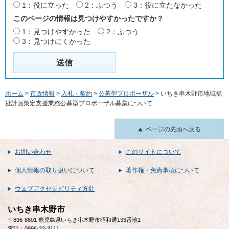
1：役に立った
2：ふつう
3：役に立たなかった
このページの情報は見つけやすかったですか？
1：見つけやすかった
2：ふつう
3：見つけにくかった
ホーム
>
市政情報
>
入札・契約
>
公募型プロポーザル
> いちき串木野市地域福
祉計画策定支援業務公募型プロポーザル募集について
ページの先頭へ戻る
お問い合わせ
このサイトについて
個人情報の取り扱いについて
著作権・免責事項について
ウェブアクセシビリティ方針
いちき串木野市
〒896-8601 鹿児島県いちき串木野市昭和通133番地1
電話：0996-32-3111