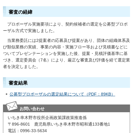
審査の経緯
プロポーザル実施要項により、契約候補者の選定を公募型プロポ
ーザル方式で実施しました。
当業務委託には2提案者の応募及び提案があり、団体の組織体系及
び類似業務の実績、事業の内容・実施フロー等および見積書などに
ついてプレゼンテーションを実施した後、提案・見積評価基準に基
づき、選定委員会（7名）により、厳正な審査及び評価を経て選定業
者を決定しました。
審査結果
公募型プロポーザルの選定結果について（PDF：89KB）
お問い合わせ
いちき串木野市役所企画政策課政策推進係
〒896-8601 鹿児島県いちき串木野市昭和通133番地1
電話：0996-33-5634