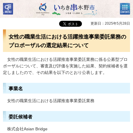
検
コン
いちき串木野市
索・
テン
共通
ツメ
メニ
ニュ
更新日：2025年5月28日
ュー
ー
女性の職業生活における活躍推進事業委託業務の
プロポーザルの選定結果について
女性の職業生活における活躍推進事業委託業務に係る公募型プロ
ポーザルについて、審査及び評価を実施した結果、契約候補者を選
定しましたので、その結果を以下のとおり公表します。
事業名
女性の職業生活における活躍推進事業委託業務
委託候補者
株式会社Asian Bridge