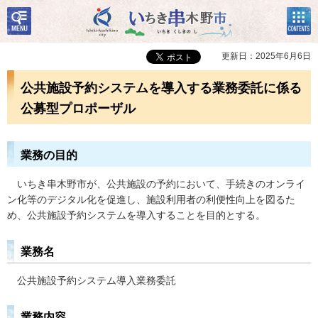
検
コン
いちき串木野市
索・
テン
共通
ツメ
メニ
ニュ
更新日：2025年6月6日
ュー
ー
公共施設予約システムを導入する業務委託に係る
公募型プロポーザル
業務の目的
いちき串木野市が、公共施設の予約において、手続きのオンライ
ン化等のデジタル化を促進し、施設利用者の利便性向上を図るた
め、公共施設予約システムを導入することを目的とする。
業務名
公共施設予約システム導入業務委託
業務内容