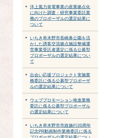
洋上風力発電事業の産業拠点化
に向けた調査・研究事業委託業
務のプロポーザルの選定結果に
ついて
いちき串木野市長崎鼻公園を活
かした誘客交流拠点施設整備運
営事業受託者選定に係る公募型
プロポーザルの選定結果につい
て
出会い応援プロジェクト実施業
務委託に係る公募型プロポーザ
ルの選定結果について
ウェブプロモーション推進業務
委託に係る公募型プロポーザル
の選定結果について
いちき串木野市市政施行20周年
記念PR動画制作業務委託に係る
プロポーザルの選定結果につい