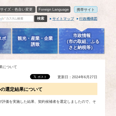
サイズ・色合い変更
Foreign Language
携帯サイト
サイトマップ
行政機構図
市政情報
スポ
観光・産業・企業
（市の取組、ふる
誘致
さと納税等）
果について
更新日：2024年6月27日
ルの選定結果について
び評価を実施した結果、契約候補者を選定しましたので、そ