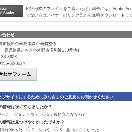
PDF形式のファイルをご覧いただく場合には、Adobe Acrobat
でない方は、バナーのリンク先から無料ダウンロードし
い合わせ
野市役所企画政策課企画調整係
601 鹿児島県いちき串木野市昭和通133番地1
33-5628
96-32-3124
ェブサイトにするためにみなさまのご意見をお聞かせください
の情報は役に立ちましたか？
立った
2：ふつう
3：役に立たなかった
の情報は見つけやすかったですか？
けやすかった
2：ふつう
3：見つけにくかった