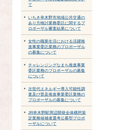
て
いちき串木野市地域公共交通の
あり方検討業務委託に関するプ
ロポーザル審査結果について
女性の職業生活における活躍推
進事業委託業務のプロポーザル
の募集について
チャレンジングなまち推進事業
委託業務のプロポーザルの募集
について
次世代エネルギー導入可能性調
査及び普及推進事業委託業務の
プロポーザルの募集について
JR串木野駅周辺開発全体構想策
定業務候補者選考公募型プロポ
ーザルについて