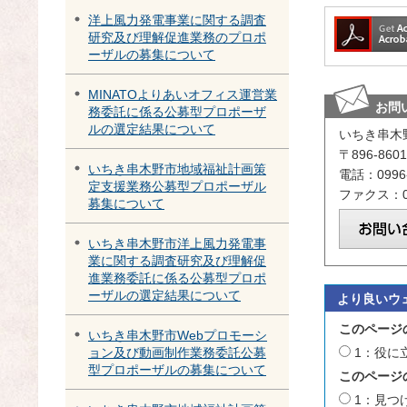
洋上風力発電事業に関する調査
研究及び理解促進業務のプロポ
ーザルの募集について
MINATOよりあいオフィス運営業
お問
務委託に係る公募型プロポーザ
ルの選定結果について
いちき串木
〒896-8
いちき串木野市地域福祉計画策
電話：0996-
定支援業務公募型プロポーザル
ファクス：09
募集について
いちき串木野市洋上風力発電事
業に関する調査研究及び理解促
進業務委託に係る公募型プロポ
ーザルの選定結果について
より良いウ
このページ
いちき串木野市Webプロモーシ
1：役に
ョン及び動画制作業務委託公募
型プロポーザルの募集について
このページ
1：見つ