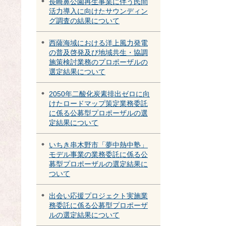
長崎鼻公園再生事業に伴う民間
活力導入に向けたサウンディン
グ調査の結果について
西薩海域における洋上風力発電
の普及啓発及び地域共生・協調
施策検討業務のプロポーザルの
選定結果について
2050年二酸化炭素排出ゼロに向
けたロードマップ策定業務委託
に係る公募型プロポーザルの選
定結果について
いちき串木野市「夢中熱中塾」
モデル事業の業務委託に係る公
募型プロポーザルの選定結果に
ついて
出会い応援プロジェクト実施業
務委託に係る公募型プロポーザ
ルの選定結果について