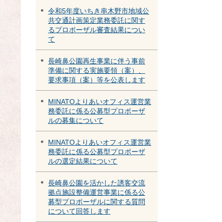
令和5年度いちき串木野市地域公
共交通計画策定業務委託に関す
るプロポーザル審査結果につい
て
長崎鼻公園再生事業に伴う事前
準備に関する実施要領（案）、
要求事項（案）等を公表します
MINATOよりあいオフィス運営業
務委託に係る公募型プロポーザ
ルの募集について
MINATOよりあいオフィス運営業
務委託に係る公募型プロポーザ
ルの選定結果について
長崎鼻公園を活かした誘客交流
拠点施設整備運営事業に係る公
募型プロポーザルに関する質問
について回答します