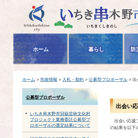
いちき串木野市
ホーム
暮らし
防
ホーム
>
市政情報
>
入札・契約
>
公募型プロポーザル
> 
公募型プロポーザル
出会い応
いちき串木野市冠嶽芸術文化村
プロジェクト業務委託公募型プ
出
会い応援
ロポーザルの選定結果について
の結果を以下