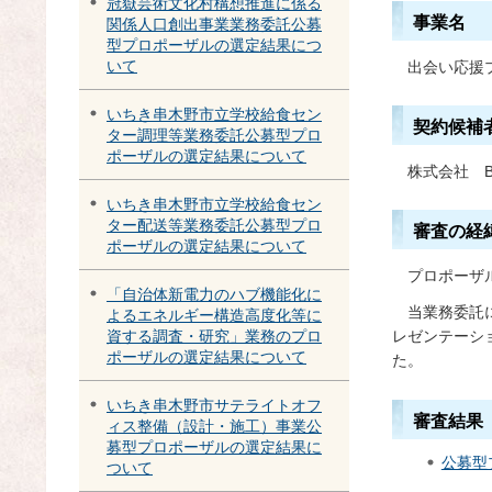
冠嶽芸術文化村構想推進に係る
事業名
関係人口創出事業業務委託公募
型プロポーザルの選定結果につ
いて
出会い応援
いちき串木野市立学校給食セン
契約候補
ター調理等業務委託公募型プロ
ポーザルの選定結果について
株式会社
いちき串木野市立学校給食セン
ター配送等業務委託公募型プロ
審査の経
ポーザルの選定結果について
プ
ロポーザ
「自治体新電力のハブ機能化に
当
業務委託
よるエネルギー構造高度化等に
レゼンテーシ
資する調査・研究」業務のプロ
ポーザルの選定結果について
た。
いちき串木野市サテライトオフ
審査結果
ィス整備（設計・施工）事業公
募型プロポーザルの選定結果に
公募型
ついて