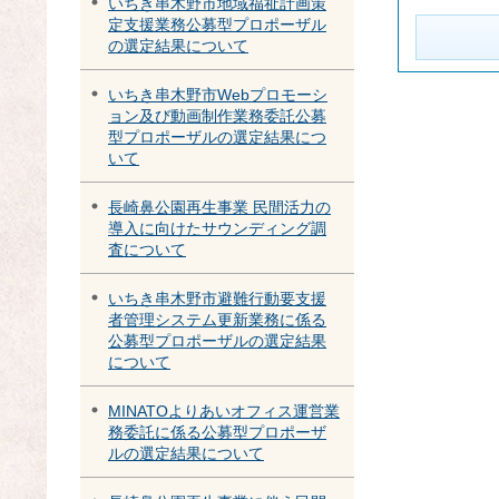
いちき串木野市地域福祉計画策
定支援業務公募型プロポーザル
の選定結果について
いちき串木野市Webプロモーシ
ョン及び動画制作業務委託公募
型プロポーザルの選定結果につ
いて
長崎鼻公園再生事業 民間活力の
導入に向けたサウンディング調
査について
いちき串木野市避難行動要支援
者管理システム更新業務に係る
公募型プロポーザルの選定結果
について
MINATOよりあいオフィス運営業
務委託に係る公募型プロポーザ
ルの選定結果について