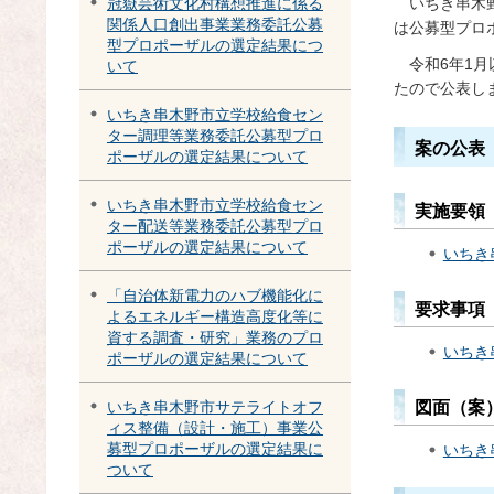
い
ちき串木
冠嶽芸術文化村構想推進に係る
関係人口創出事業業務委託公募
は公募型プロ
型プロポーザルの選定結果につ
令
和6年1
いて
たので公表し
いちき串木野市立学校給食セン
ター調理等業務委託公募型プロ
案の公表
ポーザルの選定結果について
いちき串木野市立学校給食セン
実施要領
ター配送等業務委託公募型プロ
ポーザルの選定結果について
いちき
「自治体新電力のハブ機能化に
要求事項
よるエネルギー構造高度化等に
資する調査・研究」業務のプロ
いちき
ポーザルの選定結果について
図面（案
いちき串木野市サテライトオフ
ィス整備（設計・施工）事業公
募型プロポーザルの選定結果に
いちき
ついて