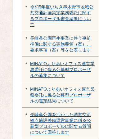
令和5年度いちき串木野市地域公
共交通計画策定業務委託に関す
るプロポーザル審査結果につい
て
長崎鼻公園再生事業に伴う事前
準備に関する実施要領（案）、
要求事項（案）等を公表します
MINATOよりあいオフィス運営業
務委託に係る公募型プロポーザ
ルの募集について
MINATOよりあいオフィス運営業
務委託に係る公募型プロポーザ
ルの選定結果について
長崎鼻公園を活かした誘客交流
拠点施設整備運営事業に係る公
募型プロポーザルに関する質問
について回答します