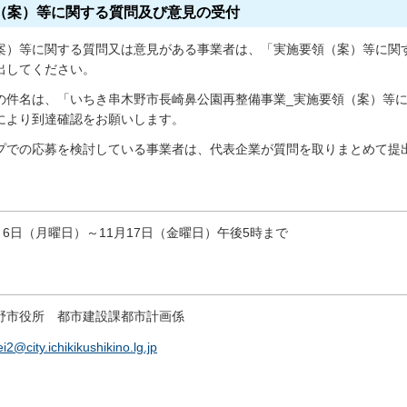
（案）等に関する質問及び意見の受付
案）等に関する質問又は意見がある事業者は、「実施要領（案）等に関
出してください。
の件名は、「いちき串木野市長崎鼻公園再整備事業_実施要領（案）等
により到達確認をお願いします。
プでの応募を検討している事業者は、代表企業が質問を取りまとめて提
月6日（月曜日）～11月17日（金曜日）午後5時まで
野市役所
都
市建設課都市計画係
ei2@city.ichikikushikino.lg.jp