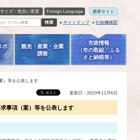
サイズ・色合い変更
Foreign Language
携帯サイト
サイトマップ
行政機構図
市政情報
スポ
観光・産業・企業
（市の取組、ふる
誘致
さと納税等）
案）等を公表します
更新日：2023年11月6日
要求事項（案）等を公表します