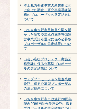
洋上風力発電事業の産業拠点化
に向けた調査・研究事業委託業
務のプロポーザルの選定結果に
ついて
いちき串木野市長崎鼻公園を活
かした誘客交流拠点施設整備運
営事業受託者選定に係る公募型
プロポーザルの選定結果につい
て
出会い応援プロジェクト実施業
務委託に係る公募型プロポーザ
ルの選定結果について
ウェブプロモーション推進業務
委託に係る公募型プロポーザル
の選定結果について
いちき串木野市市政施行20周年
記念PR動画制作業務委託に係る
プロポーザルの選定結果につい