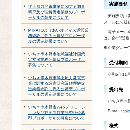
実施要領
洋上風力発電事業に関する調査
研究及び理解促進業務のプロポ
実
施要領（
ーザルの募集について
メールにて提
MINATOよりあいオフィス運営業
電
子メール
務委託に係る公募型プロポーザ
は、必ず電話
ルの選定結果について
※企業グルー
いちき串木野市地域福祉計画策
定支援業務公募型プロポーザル
受付期間
募集について
令和5年11
いちき串木野市洋上風力発電事
業に関する調査研究及び理解促
進業務委託に係る公募型プロポ
提出先
ーザルの選定結果について
いちき串木
いちき串木野市Webプロモーシ
E-mail：
tok
ョン及び動画制作業務委託公募
型プロポーザルの募集について
様式