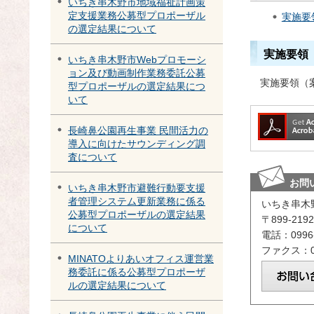
いちき串木野市地域福祉計画策
定支援業務公募型プロポーザル
実施要
の選定結果について
実施要領
いちき串木野市Webプロモーシ
ョン及び動画制作業務委託公募
実施要領（
型プロポーザルの選定結果につ
いて
長崎鼻公園再生事業 民間活力の
導入に向けたサウンディング調
査について
お問
いちき串木野市避難行動要支援
者管理システム更新業務に係る
いちき串木
公募型プロポーザルの選定結果
〒899-2
について
電話：0996-
ファクス：09
MINATOよりあいオフィス運営業
務委託に係る公募型プロポーザ
ルの選定結果について