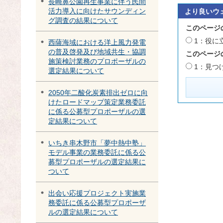
長崎鼻公園再生事業に伴う民間
活力導入に向けたサウンディン
より良いウ
グ調査の結果について
このページ
1：役に
西薩海域における洋上風力発電
の普及啓発及び地域共生・協調
このページ
施策検討業務のプロポーザルの
1：見つ
選定結果について
2050年二酸化炭素排出ゼロに向
けたロードマップ策定業務委託
に係る公募型プロポーザルの選
定結果について
いちき串木野市「夢中熱中塾」
モデル事業の業務委託に係る公
募型プロポーザルの選定結果に
ついて
出会い応援プロジェクト実施業
務委託に係る公募型プロポーザ
ルの選定結果について