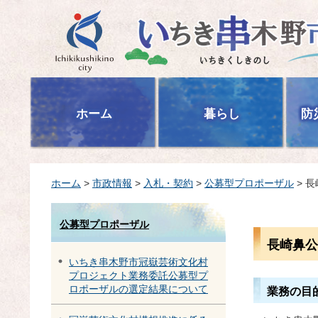
いちき串木野市
ホーム
暮らし
防
ホーム
>
市政情報
>
入札・契約
>
公募型プロポーザル
> 
公募型プロポーザル
長崎鼻公
いちき串木野市冠嶽芸術文化村
プロジェクト業務委託公募型プ
ロポーザルの選定結果について
業務の目