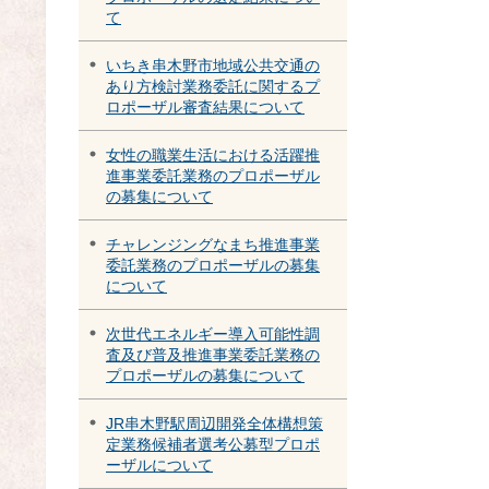
て
いちき串木野市地域公共交通の
あり方検討業務委託に関するプ
ロポーザル審査結果について
女性の職業生活における活躍推
進事業委託業務のプロポーザル
の募集について
チャレンジングなまち推進事業
委託業務のプロポーザルの募集
について
次世代エネルギー導入可能性調
査及び普及推進事業委託業務の
プロポーザルの募集について
JR串木野駅周辺開発全体構想策
定業務候補者選考公募型プロポ
ーザルについて