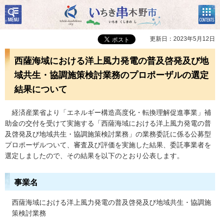
検
コン
いちき串木野市
索・
テン
共通
ツメ
メニ
ニュ
更新日：2023年5月12日
ュー
ー
西薩海域における洋上風力発電の普及啓発及び地
域共生・協調施策検討業務のプロポーザルの選定
結果について
経
済産業省より「エネルギー構造高度化・転換理解促進事業」補
助金の交付を受けて実施する「西薩海域における洋上風力発電の普
及啓発及び地域共生・協調施策検討業務」の業務委託に係る公募型
プロポーザルついて、審査及び評価を実施した結果、委託事業者を
選定しましたので、その結果を以下のとおり公表します。
事業名
西薩海域における洋上風力発電の普及啓発及び地域共生・協調施
策検討業務