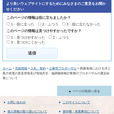
より良いウェブサイトにするためにみなさまのご意見をお聞か
せください
このページの情報は役に立ちましたか？
1：役に立った
2：ふつう
3：役に立たなかった
このページの情報は見つけやすかったですか？
1：見つけやすかった
2：ふつう
3：見つけにくかった
ホーム
>
市政情報
>
入札・契約
>
公募型プロポーザル
> 西薩海域における洋上
風力発電の普及啓発及び地域共生・協調施策検討業務のプロポーザルの選定結
果について
ページの先頭へ戻る
お問い合わせ
このサイトについて
個人情報の取り扱いについて
著作権・免責事項について