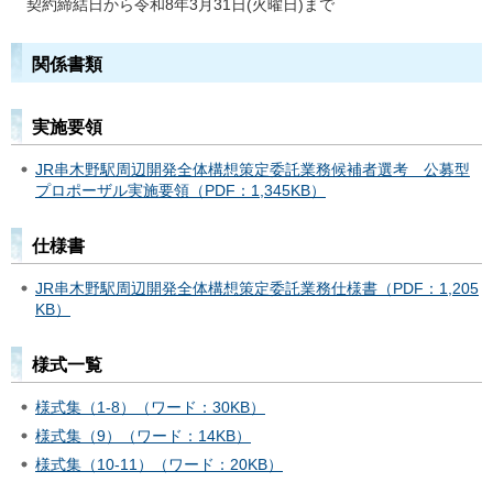
契約締結日から令和8年3月31日(火曜日)まで
関係書類
実施要領
JR串木野駅周辺開発全体構想策定委託業務候補者選考 公募型
プロポーザル実施要領（PDF：1,345KB）
仕様書
JR串木野駅周辺開発全体構想策定委託業務仕様書（PDF：1,205
KB）
様式一覧
様式集（1-8）（ワード：30KB）
様式集（9）（ワード：14KB）
様式集（10-11）（ワード：20KB）