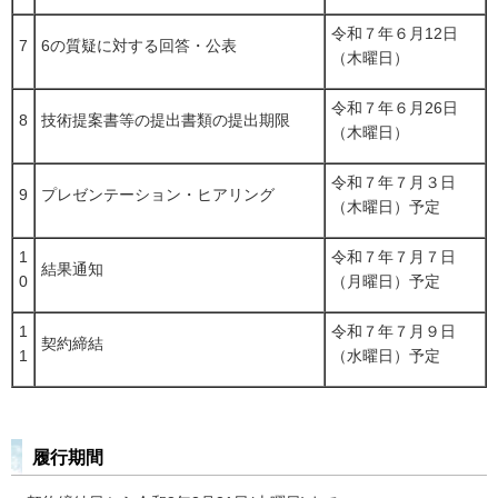
令和７年６月12日
7
6の質疑に対する回答・公表
（木曜日）
令和７年６月26日
8
技術提案書等の提出書類の提出期限
（木曜日）
令和７年７月３日
9
プレゼンテーション・ヒアリング
（木曜日）予定
1
令和７年７月７日
結果通知
0
（月曜日）予定
1
令和７年７月９日
契約締結
1
（水曜日）予定
履行期間