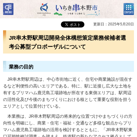
検
コン
いちき串木野市
索・
テン
共通
ツメ
メニ
ニュ
更新日：2025年5月20日
ュー
ー
JR串木野駅周辺開発全体構想策定業務候補者選
考公募型プロポーザルについて
業務の目的
JR串木野駅周辺は、中心市街地に近く、住宅や商業施設が混在す
るなど利便性の高いエリアである。特に、駅に近接し広大な土地を
有するプリマハム鹿児島工場跡地が所在する東側エリアは、駅周辺
の活性化及び今後のまちづくりにおける核として重要な役割を担う
エリアとして位置付けている。
本業務は、JR串木野駅周辺の将来的な位置づけやまちづくりの方
向性を明確にし、商業・住宅・福祉・交通など多様な観点からプリ
マハム鹿児島工場跡地の活用を検討するとともに、「JR串木野駅東
口可能性検討調査」を踏まえ、鉄道駅の新たなアクセス拠点として