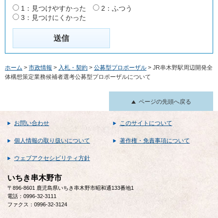
1：見つけやすかった
2：ふつう
3：見つけにくかった
ホーム
>
市政情報
>
入札・契約
>
公募型プロポーザル
> JR串木野駅周辺開発全
体構想策定業務候補者選考公募型プロポーザルについて
ページの先頭へ戻る
お問い合わせ
このサイトについて
個人情報の取り扱いについて
著作権・免責事項について
ウェブアクセシビリティ方針
いちき串木野市
〒896-8601 鹿児島県いちき串木野市昭和通133番地1
電話：0996-32-3111
ファクス：0996-32-3124